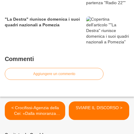
"La Destra" riunisce domenica i suoi
quadri nazionali a Pomezia
Commenti
Aggiungere un commento
< Crocifissi-Agenzia della
SVIARE IL DISCORSO >
Cei: «Dalla minoranza
laicista uno scippo al
patrimonio dei valori
europei»