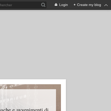
Login
+
Create my blog
onache e avvenimenti di