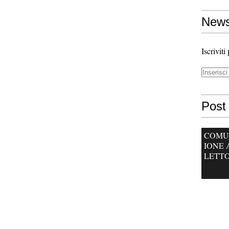
News
Iscriviti
Post 
COMU
IONE 
LETTO