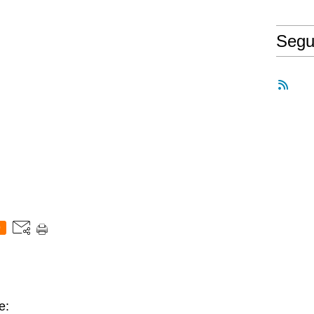
Segu
0
e: