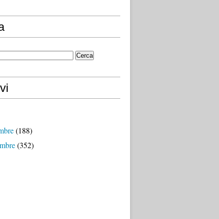
a
vi
mbre
(188)
mbre
(352)