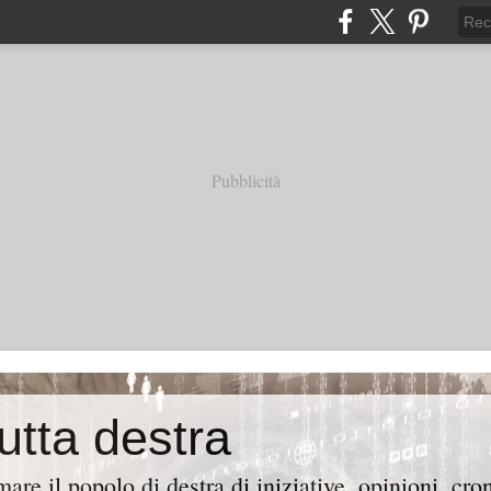
Pubblicità
tutta destra
are il popolo di destra di iniziative, opinioni, cr