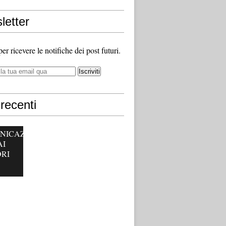
letter
 per ricevere le notifiche dei post futuri.
recenti
NICAZ
AI
RI