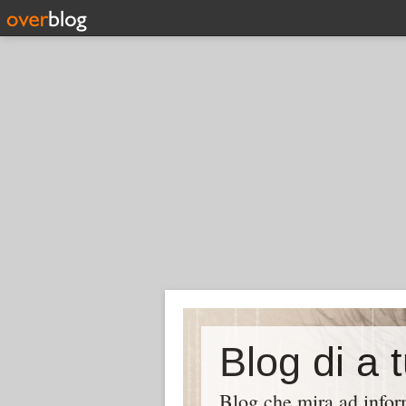
Blog di a 
Blog che mira ad inform