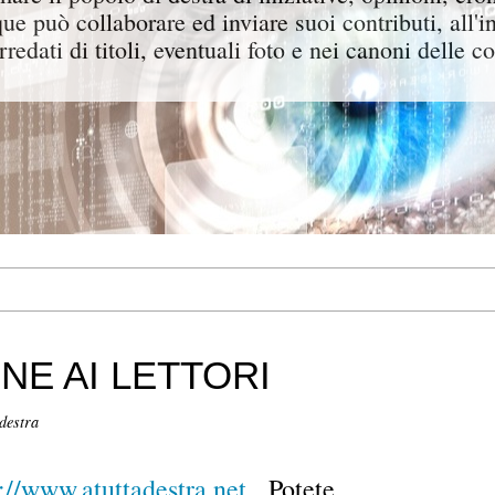
ue può collaborare ed inviare suoi contributi, all'i
rredati di titoli, eventuali foto e nei canoni delle c
E AI LETTORI
 destra
://www.atuttadestra.net
. Potete