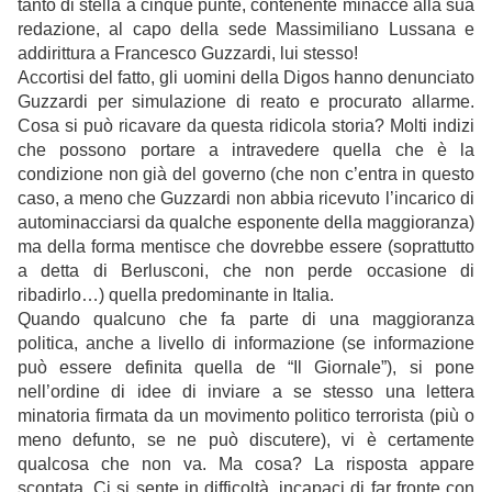
tanto di stella a cinque punte, contenente minacce alla sua
redazione, al capo della sede Massimiliano Lussana e
addirittura a Francesco Guzzardi, lui stesso!
Accortisi del fatto, gli uomini della Digos hanno denunciato
Guzzardi per simulazione di reato e procurato allarme.
Cosa si può ricavare da questa ridicola storia? Molti indizi
che possono portare a intravedere quella che è la
condizione non già del governo (che non c’entra in questo
caso, a meno che Guzzardi non abbia ricevuto l’incarico di
autominacciarsi da qualche esponente della maggioranza)
ma della forma mentisce che dovrebbe essere (soprattutto
a detta di Berlusconi, che non perde occasione di
ribadirlo…) quella predominante in Italia.
Quando qualcuno che fa parte di una maggioranza
politica, anche a livello di informazione (se informazione
può essere definita quella de “Il Giornale”), si pone
nell’ordine di idee di inviare a se stesso una lettera
minatoria firmata da un movimento politico terrorista (più o
meno defunto, se ne può discutere), vi è certamente
qualcosa che non va. Ma cosa? La risposta appare
scontata. Ci si sente in difficoltà, incapaci di far fronte con