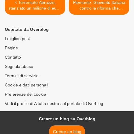
< Terremoto Abruzzo,
Piemonte: Gioventù Italiana
stanziato un milione di euro.
contro la riforma che
Ma per il terremoto di 25
ostacolerà l'accesso alla
anni fa
professione di Avvocato >
Ospitato da Overblog
I migliori post
Pagine
Contatto
Segnala abuso
Termini di servizio
Cookie e dati personali
Preferenze dei cookie
Vedi il profilo di A tutta destra sul portale di Overblog
Creare un blog su Overblog
Creare un blog