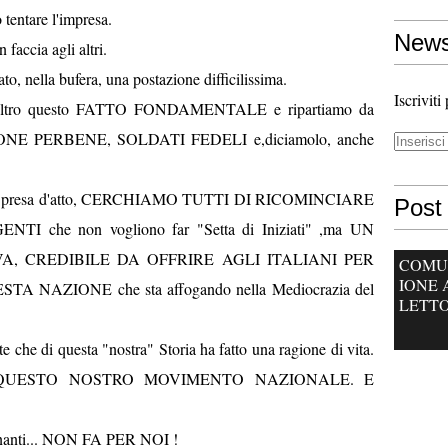
entare l'impresa.
News
 faccia agli altri.
ato, nella bufera, una postazione difficilissima.
Iscriviti
n l'altro questo FATTO FONDAMENTALE e ripartiamo da
ONE PERBENE, SOLDATI FEDELI e,diciamolo, anche
plice presa d'atto, CERCHIAMO TUTTI DI RICOMINCIARE
Post 
 che non vogliono far "Setta di Iniziati" ,ma UN
, CREDIBILE DA OFFRIRE AGLI ITALIANI PER
COMU
IONE 
NAZIONE che sta affogando nella Mediocrazia del
LETTO
e che di questa "nostra" Storia ha fatto una ragione di vita.
 QUESTO NOSTRO MOVIMENTO NAZIONALE. E
ugnanti... NON FA PER NOI !