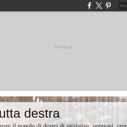
Pubblicità
tutta destra
are il popolo di destra di iniziative, opinioni, cr