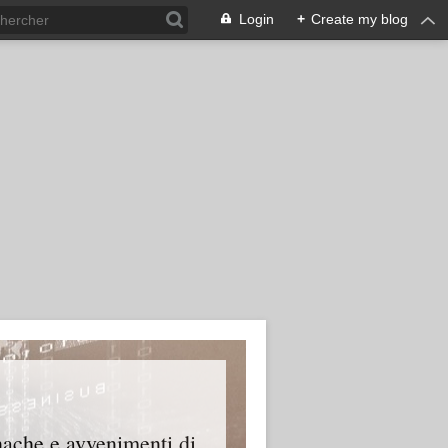
Login
+
Create my blog
onache e avvenimenti di