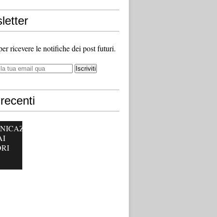
letter
 per ricevere le notifiche dei post futuri.
recenti
NICAZ
AI
RI