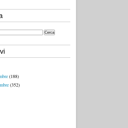
a
vi
mbre
(188)
mbre
(352)