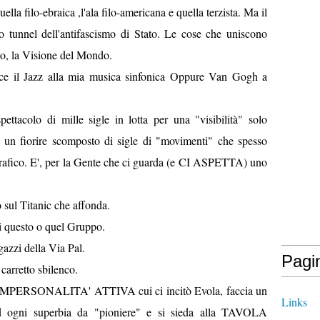
ella filo-ebraica ,l'ala filo-americana e quella terzista. Ma il
o tunnel dell'antifascismo di Stato. Le cose che uniscono
io, la Visione del Mondo.
sce il Jazz alla mia musica sinfonica Oppure Van Gogh a
pettacolo di mille sigle in lotta per una "visibilità" solo
à, un fiorire scomposto di sigle di "movimenti" che spesso
Grafico. E', per la Gente che ci guarda (e CI ASPETTA) uno
o sul Titanic che affonda.
 questo o quel Gruppo.
azzi della Via Pal.
Pagi
arretto sbilenco.
lla IMPERSONALITA' ATTIVA cui ci incitò Evola, faccia un
Links
d ogni superbia da "pioniere" e si sieda alla TAVOLA