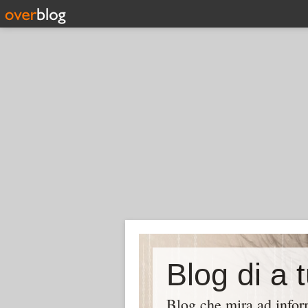
Blog di a 
Blog che mira ad inform