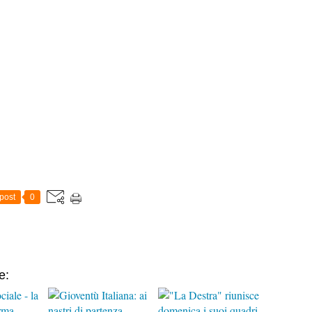
post
0
e: