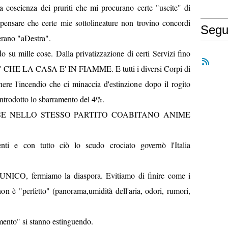
 coscienza dei pruriti che mi procurano certe "uscite" di
pensare che certe mie sottolineature non trovino concordi
Segu
iderano "aDestra".
o su mille cose. Dalla privatizzazione di certi Servizi fino
E' CHE LA CASA E' IN FIAMME. E tutti i diversi Corpi di
re l'incendio che ci minaccia d'estinzione dopo il rogito
 introdotto lo sbarramento del 4%.
 SE NELLO STESSO PARTITO COABITANO ANIME
ti e con tutto ciò lo scudo crociato governò l'Italia
O, fermiamo la diaspora. Evitiamo di finire come i
n è "perfetto" (panorama,umidità dell'aria, odori, rumori,
mento" si stanno estinguendo.