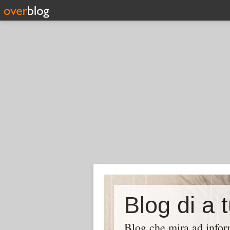
Blog di a 
Blog che mira ad inform