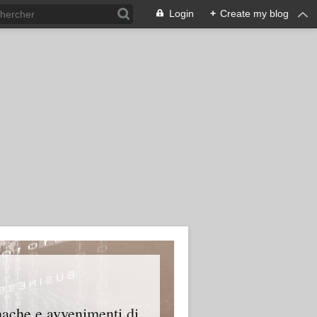
Login
+
Create my blog
onache e avvenimenti di