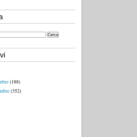
a
vi
mbre
(188)
mbre
(352)