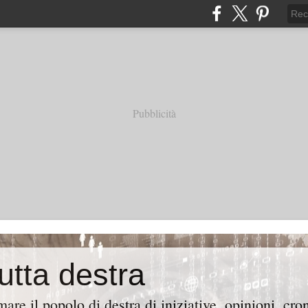
Pubblicità
tutta destra
are il popolo di destra di iniziative, opinioni, cr