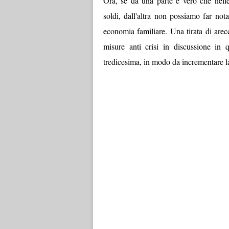
Ora, se da una parte è vero che nelle 
soldi, dall'altra non possiamo far no
economia familiare. Una tirata di arec
misure anti crisi in discussione in 
tredicesima, in modo da incrementare la