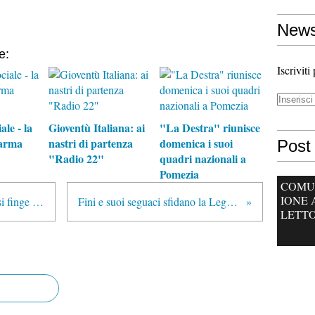
News
e:
Iscriviti
ale - la
Gioventù Italiana: ai
"La Destra" riunisce
arma
nastri di partenza
domenica i suoi
Post 
"Radio 22"
quadri nazionali a
Pomezia
COMU
IONE 
Pedofilia sul web: donna 61enne si finge una ragazzina ed incastra il marito.
Fini e suoi seguaci sfidano la Lega per difendere l'immigrazione
LETTO