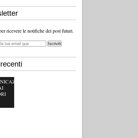
letter
 per ricevere le notifiche dei post futuri.
recenti
NICAZ
AI
RI