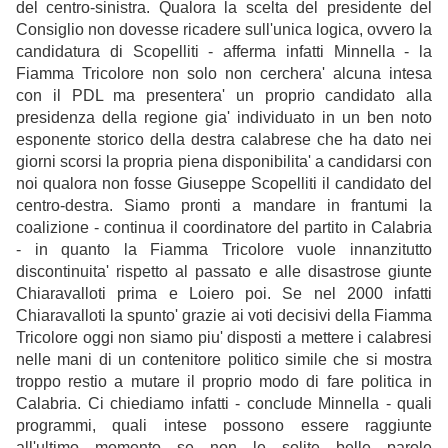
del centro-sinistra. Qualora la scelta del presidente del
Consiglio non dovesse ricadere sull'unica logica, ovvero la
candidatura di Scopelliti - afferma infatti Minnella - la
Fiamma Tricolore non solo non cerchera' alcuna intesa
con il PDL ma presentera' un proprio candidato alla
presidenza della regione gia' individuato in un ben noto
esponente storico della destra calabrese che ha dato nei
giorni scorsi la propria piena disponibilita' a candidarsi con
noi qualora non fosse Giuseppe Scopelliti il candidato del
centro-destra. Siamo pronti a mandare in frantumi la
coalizione - continua il coordinatore del partito in Calabria
- in quanto la Fiamma Tricolore vuole innanzitutto
discontinuita' rispetto al passato e alle disastrose giunte
Chiaravalloti prima e Loiero poi. Se nel 2000 infatti
Chiaravalloti la spunto' grazie ai voti decisivi della Fiamma
Tricolore oggi non siamo piu' disposti a mettere i calabresi
nelle mani di un contenitore politico simile che si mostra
troppo restio a mutare il proprio modo di fare politica in
Calabria. Ci chiediamo infatti - conclude Minnella - quali
programmi, quali intese possono essere raggiunte
all'ultimo momento se non le solite belle parole