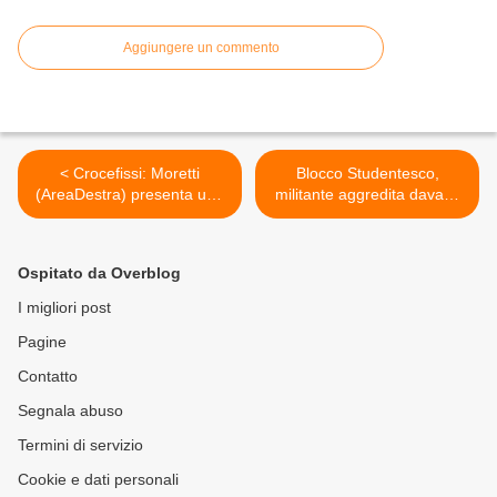
Aggiungere un commento
< Crocefissi: Moretti
Blocco Studentesco,
(AreaDestra) presenta una
militante aggredita davanti
mozione in Consiglio
alla scuola a Reggio Emilia
Comunale
>
Ospitato da Overblog
I migliori post
Pagine
Contatto
Segnala abuso
Termini di servizio
Cookie e dati personali