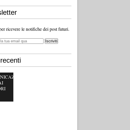
letter
 per ricevere le notifiche dei post futuri.
recenti
NICAZ
AI
RI