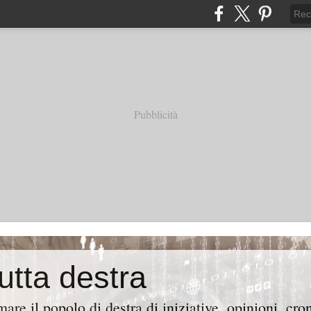
Pubblicità
tutta destra
are il popolo di destra di iniziative, opinioni, cr