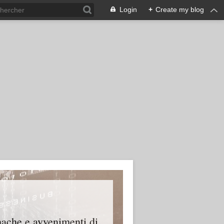
Login
+
Create my blog
onache e avvenimenti di