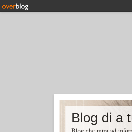
Blog di a 
Blog che mira ad inform