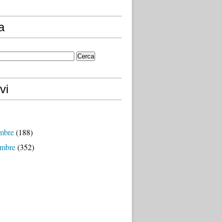
a
vi
mbre
(188)
mbre
(352)