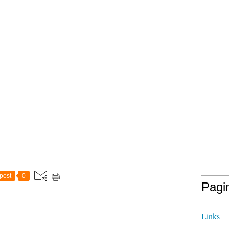
post
0
Pagi
Links