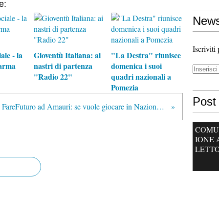
e:
News
Iscriviti
ale - la
Gioventù Italiana: ai
"La Destra" riunisce
arma
nastri di partenza
domenica i suoi
"Radio 22"
quadri nazionali a
Pomezia
Post 
FareFuturo ad Amauri: se vuole giocare in Nazionale si dichiari italiano
COMU
IONE 
LETTO