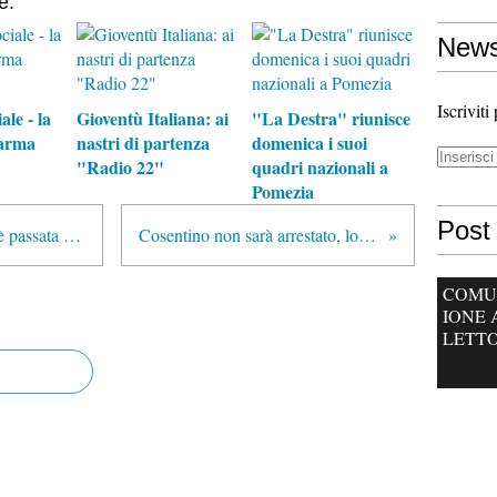
e:
News
Iscriviti
ale - la
Gioventù Italiana: ai
"La Destra" riunisce
arma
nastri di partenza
domenica i suoi
"Radio 22"
quadri nazionali a
Pomezia
Post 
Berlusconi: «In Italia la sovranità è passata dal Parlamento ai giudici».
Cosentino non sarà arrestato, lo ha deciso la Camera
COMU
IONE 
LETTO