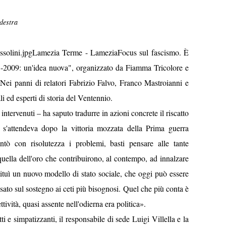
 destra
Lamezia Terme - LameziaFocus sul fascismo. È
-2009: un'idea nuova", organizzato da Fiamma Tricolore e
. Nei panni di relatori Fabrizio Falvo, Franco Mastroianni e
i ed esperti di storia del Ventennio.
ntervenuti – ha saputo tradurre in azioni concrete il riscatto
a s'attendeva dopo la vittoria mozzata della Prima guerra
tò con risolutezza i problemi, basti pensare alle tante
 quella dell'oro che contribuirono, al contempo, ad innalzare
tituì un nuovo modello di stato sociale, che oggi può essere
sato sul sostegno ai ceti più bisognosi. Quel che più conta è
ttività, quasi assente nell'odierna era politica».
tti e simpatizzanti, il responsabile di sede Luigi Villella e la