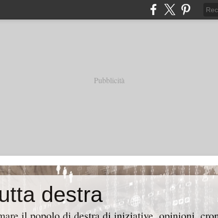
Pubblicità
tutta destra
are il popolo di destra di iniziative, opinioni, cr