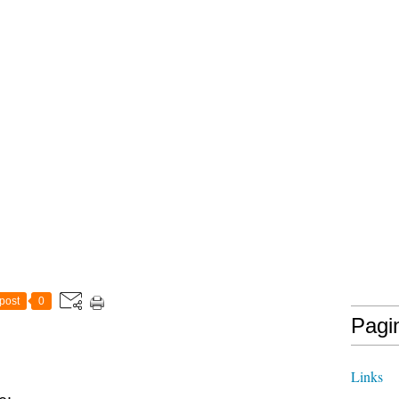
post
0
Pagi
Links