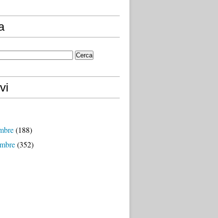
a
vi
mbre
(188)
mbre
(352)