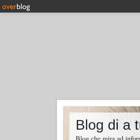
Blog di a 
Blog che mira ad inform