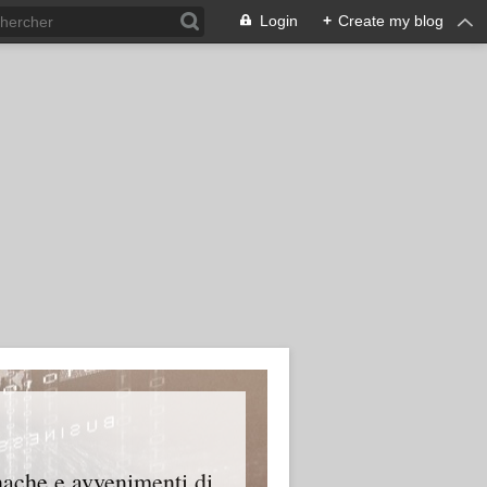
Login
+
Create my blog
onache e avvenimenti di