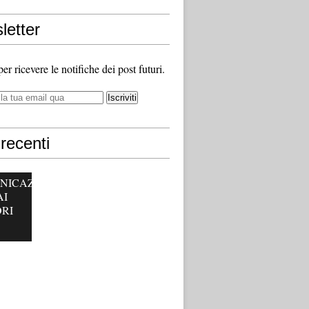
letter
 per ricevere le notifiche dei post futuri.
recenti
NICAZ
AI
RI