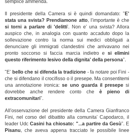
semplice ammenda.
Il presidente della Camera si è quindi domandato: "
E'
stata una svista? Prendiamone atto
, l'importante è che
si torni a parlare di 'delitti
'. Non e' una svista? Allora
auspico che, in analogia con quanto accaduto dopo la
sollevazione contro la norma sui medici obbligati a
denunciare gli immigrati clandestini che arrivavano nei
pronto soccorso si faccia marcia indietro e
si elimini
questo riferimento lesivo della dignita' della persona
".
"E'
bello che si difenda la tradizione
- fa notare poi Fini -
che si difendano il crocifisso o il presepe. Ma consentitemi
una annotazione ironica:
se uno guarda il presepe
si
dovrebbe anche rendere conto che
è pieno di
extracomunitari
".
All'osservazione del presidente della Camera Gianfranco
Fini, nel corso del dibattito alla comunita' Capodarco, il
leader Udc
Casini ha chiosato: "...a partire da Gesù
". E
Pisanu
, che aveva appena tracciato le possibile linee