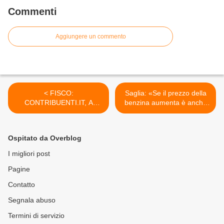
Commenti
Aggiungere un commento
< FISCO:
Saglia: «Se il prezzo della
CONTRIBUENTI.IT, A
benzina aumenta è anche
NAPOLI 8 BAR SU 10 NON
colpa degli italiani». Sarà
RILASCIANO SCONTRINO
vero? >
Ospitato da Overblog
I migliori post
Pagine
Contatto
Segnala abuso
Termini di servizio