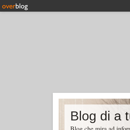
Blog di a 
Blog che mira ad inform