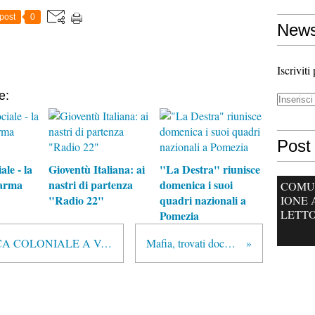
post
0
News
Iscriviti
e:
Post 
ale - la
Gioventù Italiana: ai
"La Destra" riunisce
arma
nastri di partenza
domenica i suoi
COMU
"Radio 22"
quadri nazionali a
IONE 
LETTO
Pomezia
FASCISMO: MINISTRO AFRICA COLONIALE A VATICANO, BISOGNA EVITARE NASCITA MULATTI
Mafia, trovati documenti nel covo di Nicchi