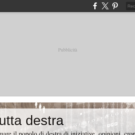
Pubblicità
tutta destra
are il popolo di destra di iniziative, opinioni, cr