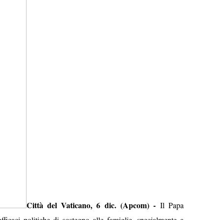
Città del Vaticano, 6 dic. (Apcom) -
Il Papa
ficaci politiche di sostegno alle famiglie, specialmente a