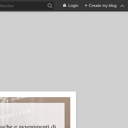
Login
+
Create my blog
onache e avvenimenti di