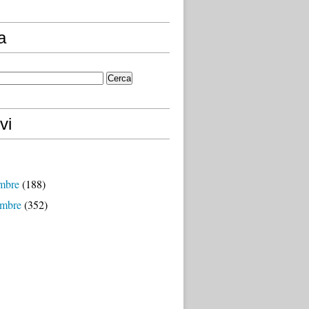
a
vi
mbre
(188)
mbre
(352)