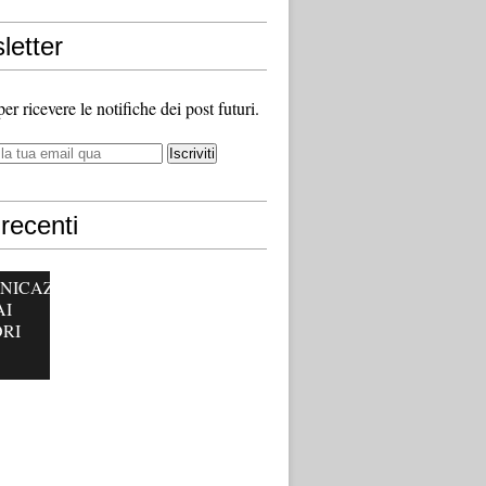
letter
 per ricevere le notifiche dei post futuri.
recenti
NICAZ
AI
RI