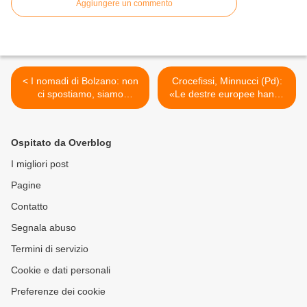
Aggiungere un commento
< I nomadi di Bolzano: non
Crocefissi, Minnucci (Pd):
ci spostiamo, siamo
«Le destre europee hanno
accampati qui da oltre
una mentalità ottocentesca.
vent'anni
L'europa ha una sola
radice, la laicità». >
Ospitato da Overblog
I migliori post
Pagine
Contatto
Segnala abuso
Termini di servizio
Cookie e dati personali
Preferenze dei cookie