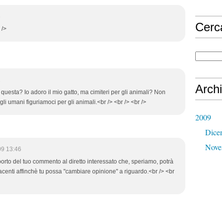
8
Cerc
 />
1
Archi
questa? Io adoro il mio gatto, ma cimiteri per gli animali? Non
 umani figuriamoci per gli animali.<br /> <br /> <br />
2009
Dice
Nove
09 13:46
iporto del tuo commento al diretto interessato che, speriamo, potrà
acenti affinchè tu possa "cambiare opinione" a riguardo.<br /> <br