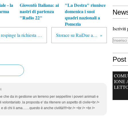
ale - la
Gioventù Italiana: ai
"La Destra" riunisce
arma
nastri di partenza
domenica i suoi
News
"Radio 22"
quadri nazionali a
Pomezia
Iscriviti
Cosentino: la giunta della Camera respinge la richiesta di arresto
Storace su RaiDue alle 14
Post 
COMU
IONE 
LETTO
04
une che da in gestione un terreno per seppellire i poveri animali e
 volontariato .la proposta e' da ritenere un aspetto di civile<br />
e di chi li ama........questo è anche civiltà!!!!<br /> <br /> <br />