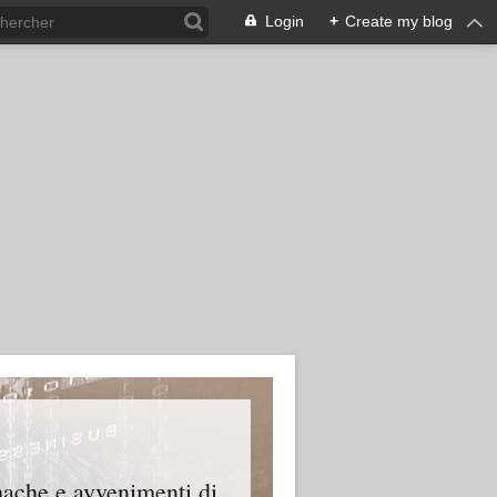
Login
+
Create my blog
onache e avvenimenti di