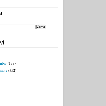
a
vi
mbre
(188)
mbre
(352)