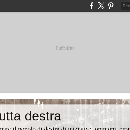
Pubblicità
tutta destra
are il popolo di destra di iniziative, opinioni, cr