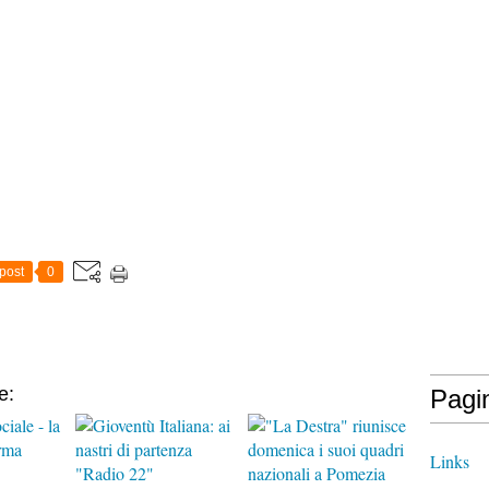
post
0
e:
Pagi
Links