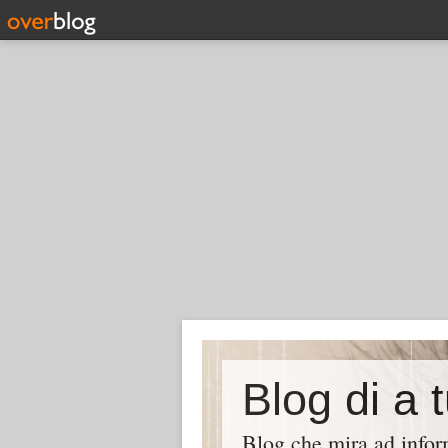
Blog di a 
Blog che mira ad inform