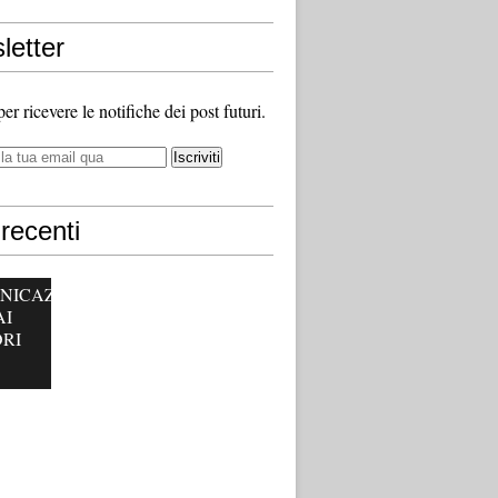
letter
 per ricevere le notifiche dei post futuri.
recenti
NICAZ
AI
RI