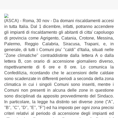
(ASCA) - Roma, 30 nov - Da domani riscaldamenti accesi
in tutta Italia. Dal 1 dicembre, infatti, potranno accendere
gli impianti di riscaldamento gli abitanti di citta' capoluogo
di provincia come Agrigento, Catania, Crotone, Messina,
Palermo, Reggio Calabria, Siracusa, Trapani, e, in
generale, di tutti i Comuni piu' ''caldi'' d'Italia, situati nelle
''Zone climatiche'' contraddistinte dalla lettera A o dalla
lettera B, con orario di accensione giornaliero diverso,
rispettivamente di 6 ore e 8 ore. Lo comunica la
Confedilizia, ricordando che le accensioni delle caldaie
sono scadenzate in differenti periodi a seconda della zona
climatica in cui i singoli Comuni sono inseriti, mentre i
Comuni non presenti in alcuna delle zone in questione
sono disciplinati da apposito provvedimento del Sindaco.
In particolare, la legge ha distinto sei diverse zone (''A'',
''B'', ''C'', ''D'', ''E'', ''F'') ed ha imposto per ogni zona precisi
criteri relativi al periodo di accensione degli impianti ed