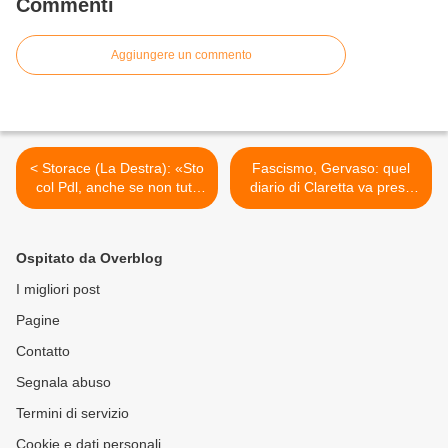
Commenti
Aggiungere un commento
< Storace (La Destra): «Sto
Fascismo, Gervaso: quel
col Pdl, anche se non tutti
diario di Claretta va preso
sono simpatici».
con le molle >
Ospitato da Overblog
I migliori post
Pagine
Contatto
Segnala abuso
Termini di servizio
Cookie e dati personali