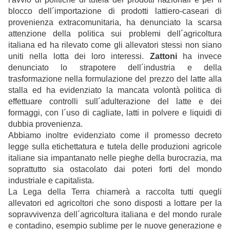
blocco dell´importazione di prodotti lattiero-caseari di
provenienza extracomunitaria, ha denunciato la scarsa
attenzione della politica sui problemi dell´agricoltura
italiana ed ha rilevato come gli allevatori stessi non siano
uniti nella lotta dei loro interessi.
Zattoni
ha invece
denunciato lo strapotere dell´industria e della
trasformazione nella formulazione del prezzo del latte alla
stalla ed ha evidenziato la mancata volontà politica di
effettuare controlli sull´adulterazione del latte e dei
formaggi, con l´uso di cagliate, latti in polvere e liquidi di
dubbia provenienza.
Abbiamo inoltre evidenziato come il promesso decreto
legge sulla etichettatura e tutela delle produzioni agricole
italiane sia impantanato nelle pieghe della burocrazia, ma
soprattutto sia ostacolato dai poteri forti del mondo
industriale e capitalista.
La Lega della Terra chiamerà a raccolta tutti quegli
allevatori ed agricoltori che sono disposti a lottare per la
sopravvivenza dell´agricoltura italiana e del mondo rurale
e contadino, esempio sublime per le nuove generazione e