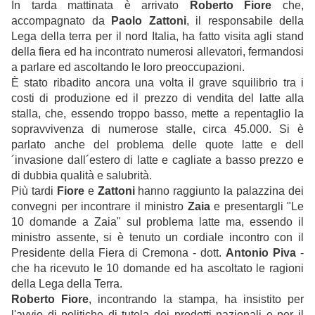
In tarda mattinata è arrivato
Roberto Fiore
che,
accompagnato da
Paolo Zattoni
, il responsabile della
Lega della terra per il nord Italia, ha fatto visita agli stand
della fiera ed ha incontrato numerosi allevatori, fermandosi
a parlare ed ascoltando le loro preoccupazioni.
È stato ribadito ancora una volta il grave squilibrio tra i
costi di produzione ed il prezzo di vendita del latte alla
stalla, che, essendo troppo basso, mette a repentaglio la
sopravvivenza di numerose stalle, circa 45.000. Si è
parlato anche del problema delle quote latte e dell
´invasione dall´estero di latte e cagliate a basso prezzo e
di dubbia qualità e salubrità.
Più tardi
Fiore
e
Zattoni
hanno raggiunto la palazzina dei
convegni per incontrare il ministro
Zaia
e presentargli "Le
10 domande a Zaia" sul problema latte ma, essendo il
ministro assente, si è tenuto un cordiale incontro con il
Presidente della Fiera di Cremona - dott.
Antonio Piva
-
che ha ricevuto le 10 domande ed ha ascoltato le ragioni
della Lega della Terra.
Roberto Fiore
, incontrando la stampa, ha insistito per
l'avvio di politiche di tutela dei prodotti nazionali e per il