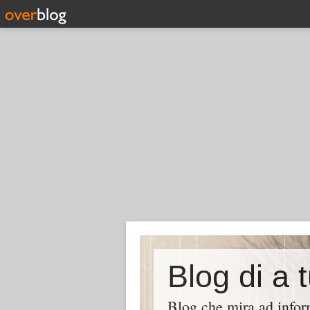
Blog di a 
Blog che mira ad inform