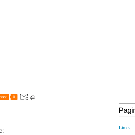
post
0
Pagi
Links
e: