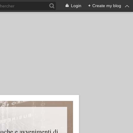
Login
+
Create my blog
onache e avvenimenti di