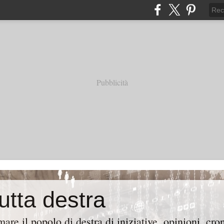
Pubblicità
tutta destra
are il popolo di destra di iniziative, opinioni, cr