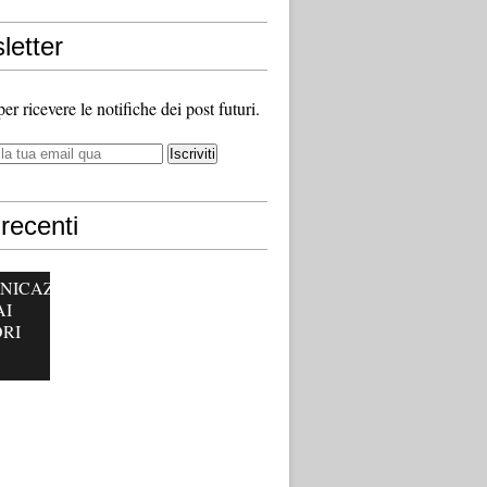
letter
 per ricevere le notifiche dei post futuri.
recenti
NICAZ
AI
RI