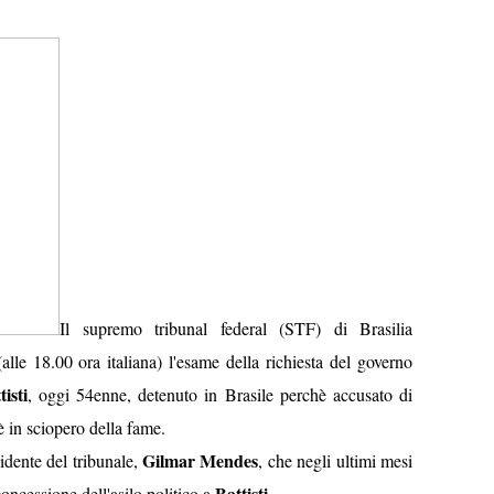
Il supremo tribunal federal (STF) di Brasilia
alle 18.00 ora italiana) l'esame della richiesta del governo
isti
, oggi 54enne, detenuto in Brasile perchè accusato di
è in sciopero della fame.
Gilmar Mendes
idente del tribunale,
, che negli ultimi mesi
Battisti
concessione dell'asilo politico a
.