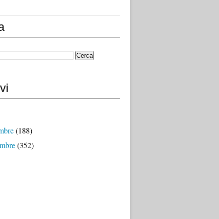
a
vi
mbre
(188)
mbre
(352)