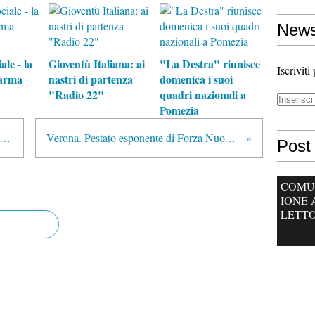
News
ale - la
Gioventù Italiana: ai
"La Destra" riunisce
Iscriviti
arma
nastri di partenza
domenica i suoi
"Radio 22"
quadri nazionali a
Pomezia
a Nuova-Trattato di Lisbona, quando le radici profonde non gelano
Verona. Pestato esponente di Forza Nuova. Arrestati due militanti di estrema sinistra.
Post 
COMU
IONE 
LETTO